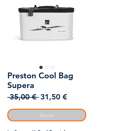
Preston Cool Bag
Supera
Prezzo
Prezzo
 35,00 € 
31,50 €
regolare
scontato
Esaurito