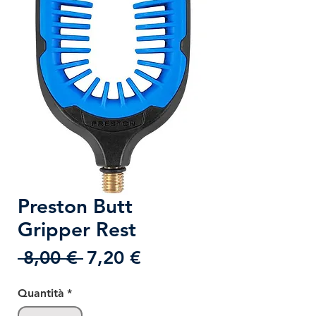
Preston Butt
Gripper Rest
Prezzo
Prezzo
 8,00 € 
7,20 €
regolare
scontato
Quantità
*