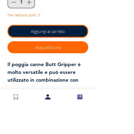
Ne restano solo: 6
Aggiungi al carrello
Acquista ora
Il poggia canne Butt Gripper è
molto versatile e può essere
utilizzato in combinazione con
canne di vari diametri di manico.
Le coste morbide in TPE tengono
l’estremità inferiore saldamente
in posizione, pur consentendo
alla canna di essere rapidamente
Spedizioni e resi
rimossa dal supporto quando si
Politica negozio