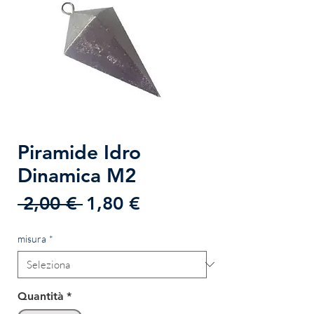
Piramide Idro
Dinamica M2
Prezzo
Prezzo
 2,00 € 
1,80 €
regolare
scontato
misura
*
Quantità
*