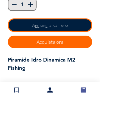
Aggiungi al carrello
Acquista ora
Piramide Idro Dinamica M2
Fishing
Spedizioni e resi
Politica negozio
Metodi di pagamento
Invia modulo di reso