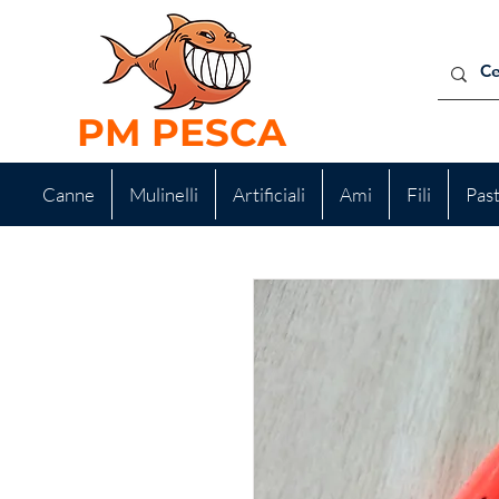
PM PESCA
Canne
Mulinelli
Artificiali
Ami
Fili
Pas