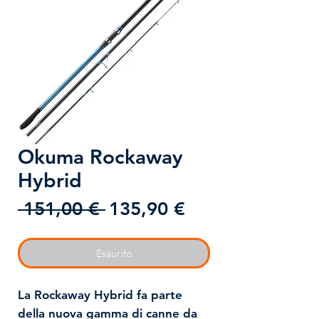
Okuma Rockaway
Hybrid
Prezzo
Prezzo
 151,00 € 
135,90 €
regolare
scontato
Esaurito
La Rockaway Hybrid fa parte
della nuova gamma di canne da