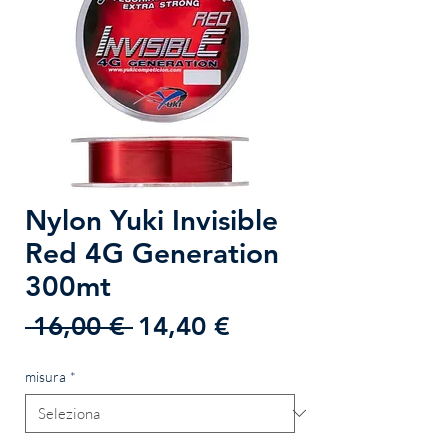
Nylon Yuki Invisible
Red 4G Generation
300mt
Prezzo
Prezzo
 16,00 € 
14,40 €
regolare
scontato
misura
*