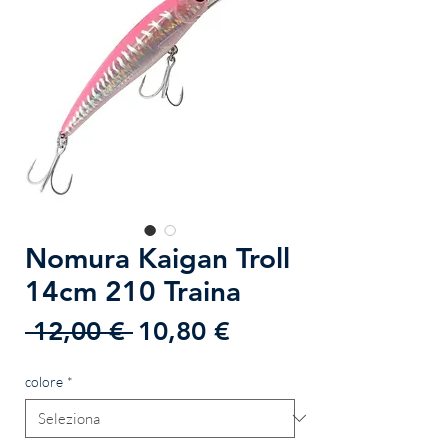
Nomura Kaigan Troll
14cm 210 Traina
Prezzo
Prezzo
 12,00 € 
10,80 €
regolare
scontato
colore
*