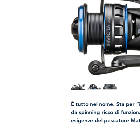
È tutto nel nome. Sta per “in
da spinning ricco di funzion
esigenze del pescatore Ma
L’ingranaggio di trasmissio
maggiore potenza e durata e