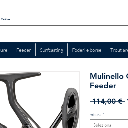
ture
Feeder
Surfcasting
Foderi e borse
Trout ar
Mulinello
Feeder
 114,00 € 
misura
*
Seleziona