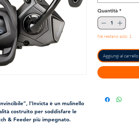
Quantità
*
Ne restano solo: 1
Aggiungi al carrello
vincibile”, l’Invicta è un mulinello
alità costruito per soddisfare le
tch & Feeder più impegnato.
ne sovradimensionato offre
 la frizione anteriore progressiva