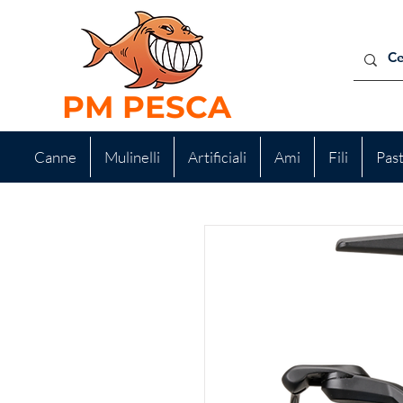
PM PESCA
Canne
Mulinelli
Artificiali
Ami
Fili
Pas