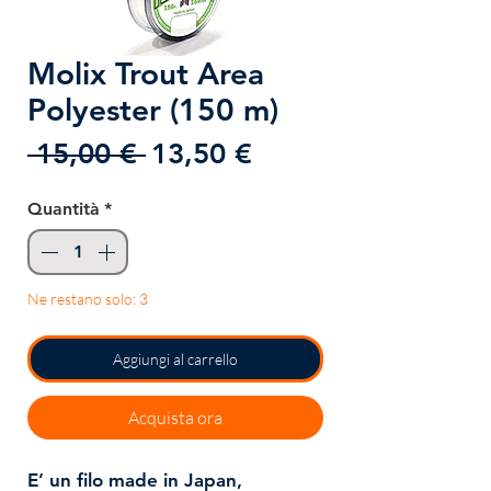
Molix Trout Area
Polyester (150 m)
Prezzo
Prezzo
 15,00 € 
13,50 €
regolare
scontato
Quantità
*
Ne restano solo: 3
Aggiungi al carrello
Acquista ora
E’ un filo made in Japan,