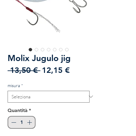
Molix Jugulo jig
Prezzo
Prezzo
 13,50 € 
12,15 €
regolare
scontato
misura
*
Quantità
*