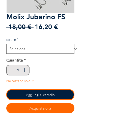
Molix Jubarino FS
Prezzo
Prezzo
 18,00 € 
16,20 €
regolare
scontato
colore
*
Quantità
*
Ne restano solo: 2
Aggiungi al carrello
Acquista ora