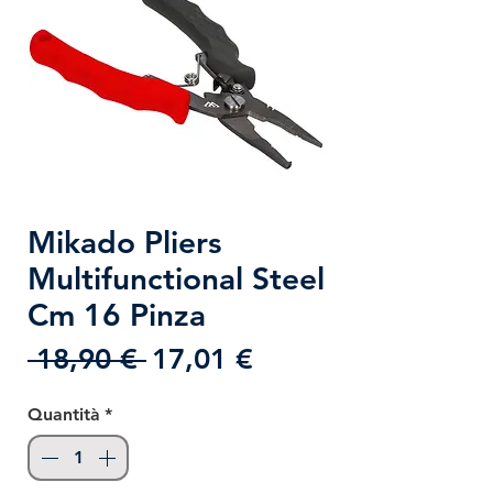
Mikado Pliers
Multifunctional Steel
Cm 16 Pinza
Prezzo
Prezzo
 18,90 € 
17,01 €
regolare
scontato
Quantità
*