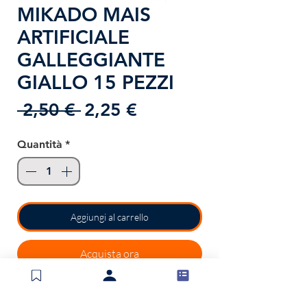
MIKADO MAIS
ARTIFICIALE
GALLEGGIANTE
GIALLO 15 PEZZI
Prezzo
Prezzo
 2,50 € 
2,25 €
regolare
scontato
Quantità
*
Aggiungi al carrello
Acquista ora