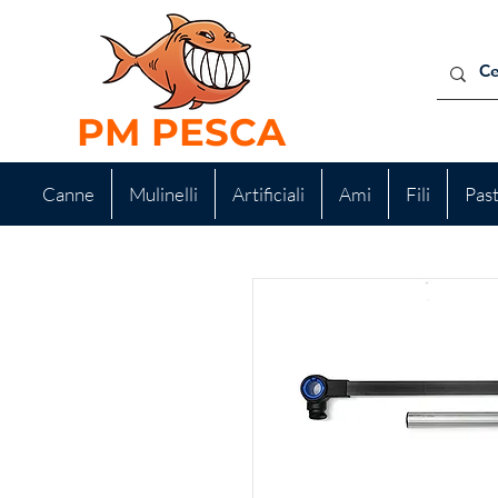
PM PESCA
Canne
Mulinelli
Artificiali
Ami
Fili
Pas