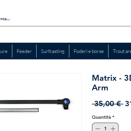
ture
Feeder
Surfcasting
Foderi e borse
Trout ar
Matrix - 
Arm
P
 35,00 € 
3
re
Quantità
*