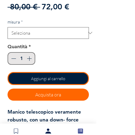
Prezzo
Prezzo
 80,00 € 
72,00 €
regolare
scontato
misura
*
Quantità
*
Aggiungi al carrello
Acquista ora
Manico telescopico veramente
robusto, con una down- force
notevole; questo lo rende