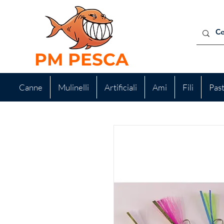
PM PESCA
Canne
Mulinelli
Artificiali
Ami
Fili
Pas