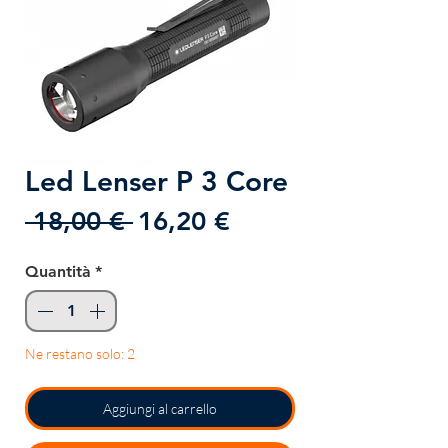
Led Lenser P 3 Core
Prezzo
Prezzo
 18,00 € 
16,20 €
regolare
scontato
Quantità
*
Ne restano solo: 2
Aggiungi al carrello