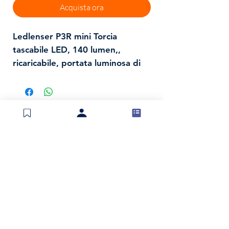
Acquista ora
Ledlenser P3R mini Torcia
tascabile LED, 140 lumen,,
ricaricabile, portata luminosa di
100m, autonomia fino a 6 ore,
con batteria al litio, batteria
inclusa, stazione di ricarica e
laccio anticaduta
Spedizioni e resi
Politica negozio
Metodi di pagamento
Invia modulo di reso
Contatti
Tel:
0734 217403