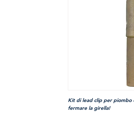
Kit di lead clip per piombo 
fermare la girella!
Probabilmente il metodo pi
piombo in totale sicurezza.