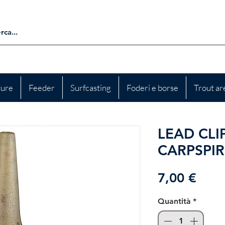
ture
Feeder
Surfcasting
Foderi e borse
Trout ar
LEAD CLI
CARPSPIR
Prez
7,00 €
Quantità
*