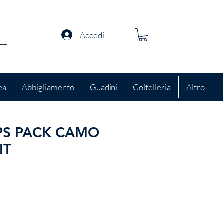
Accedi
ea
Abbigliamento
Guadini
Coltelleria
Altro
PS PACK CAMO
IT
zo