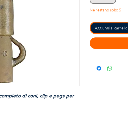
Ne restano solo: 5
Aggiungi al carrello
completo di coni, clip e pegs per
ù popolare per attaccare un