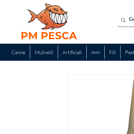
PM PESCA
Canne
Mulinelli
Artificiali
Ami
Fili
Pas