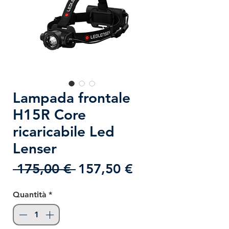
Lampada frontale
H15R Core
ricaricabile Led
Lenser
Prezzo
Prezzo
 175,00 € 
157,50 €
regolare
scontato
Quantità
*