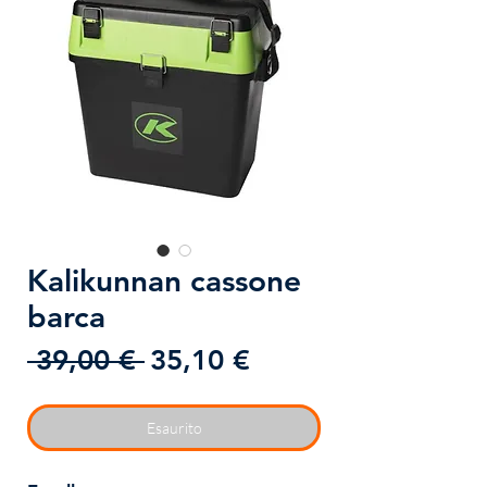
Kalikunnan cassone
barca
Prezzo
Prezzo
 39,00 € 
35,10 €
regolare
scontato
Esaurito