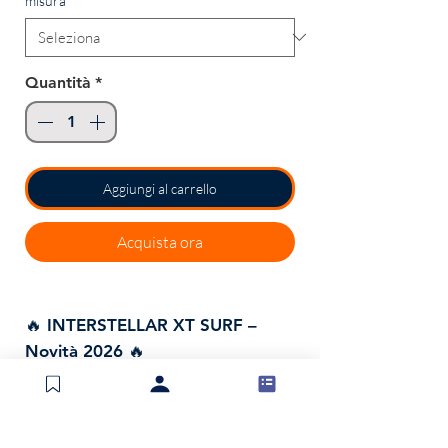
misura
*
Quantità
*
Aggiungi al carrello
Acquista ora
🔥 INTERSTELLAR XT SURF –
Novità 2026 🔥
La sorella maggiore della
Interstellar 2025, la canna che ha
conquistato migliaia di