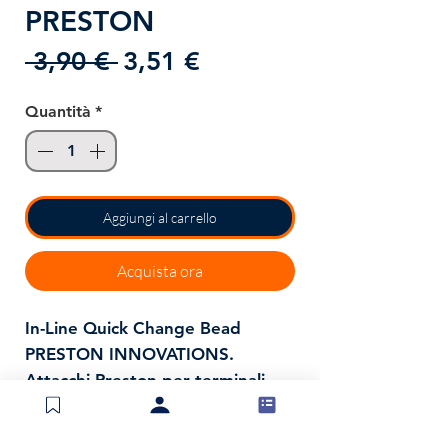
PRESTON
Prezzo
Prezzo
 3,90 € 
3,51 €
regolare
scontato
Quantità
*
Aggiungi al carrello
Acquista ora
In-Line Quick Change Bead
PRESTON INNOVATIONS.
Attacchi Preston per terminali
con i pasturatori in-line METHOD
FEEDER o per i piombi in-line