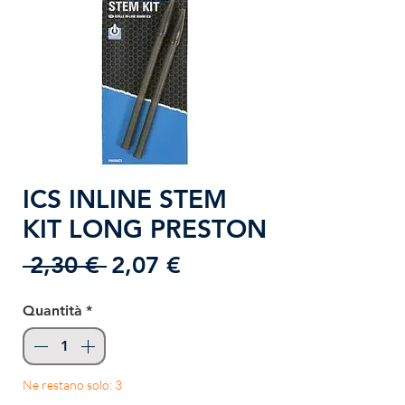
ICS INLINE STEM
KIT LONG PRESTON
Prezzo
Prezzo
 2,30 € 
2,07 €
regolare
scontato
Quantità
*
Ne restano solo: 3