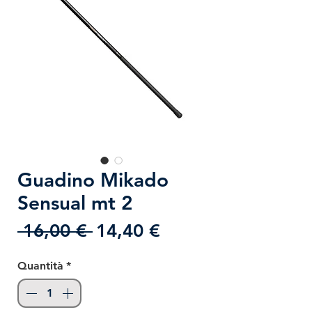
Guadino Mikado
Sensual mt 2
Prezzo
Prezzo
 16,00 € 
14,40 €
regolare
scontato
Quantità
*