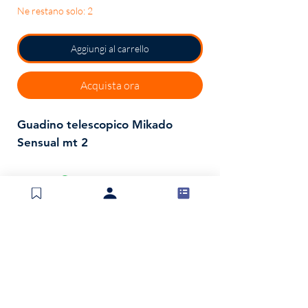
Ne restano solo: 2
Aggiungi al carrello
Acquista ora
Guadino telescopico Mikado
Sensual mt 2
Spedizioni e resi
Politica negozio
Metodi di pagamento
Invia modulo di reso