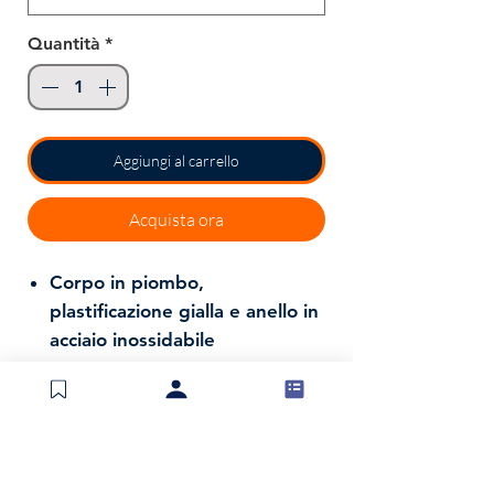
Quantità
*
Aggiungi al carrello
Acquista ora
Corpo in piombo,
plastificazione gialla e anello in
acciaio inossidabile
Confezione da 1 pezzo
Tenuta sul fondo media
Spedizioni e resi