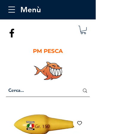
Menù
PM PESCA