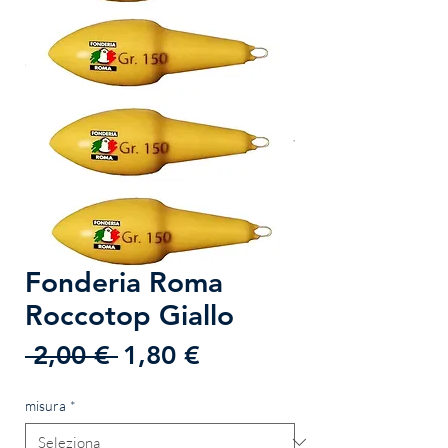
Fonderia Roma
Roccotop Giallo
Prezzo
Prezzo
 2,00 € 
1,80 €
regolare
scontato
misura
*