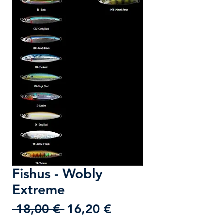
Fishus - Wobly
Extreme
Prezzo
Prezzo
 18,00 € 
16,20 €