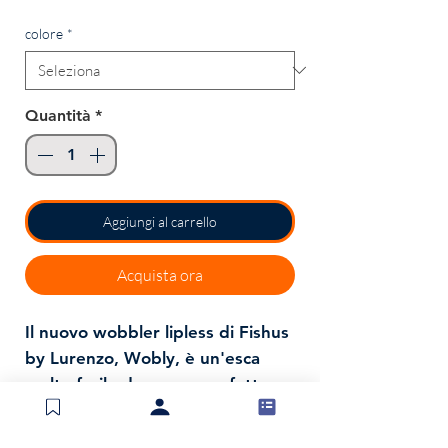
regolare
scontato
colore
*
Quantità
*
Aggiungi al carrello
Acquista ora
Il nuovo wobbler lipless di Fishus
by Lurenzo, Wobly, è un'esca
molto facile da usare, perfetta
per spigole, persici, trote, black
bass e piccoli tonni.