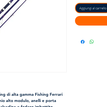
Aggiungi al carrello
ing di alta gamma Fishing Ferrari
io alto modulo, anelli e porta
-salsedine e fodero imbottito