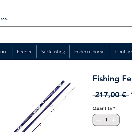
ture
Feeder
Surfcasting
Foderi e borse
Trout ar
Fishing Fe
 217,00 € 
Quantità
*