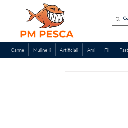
PM PESCA
Canne
Mulinelli
Artificiali
Ami
Fili
Pas