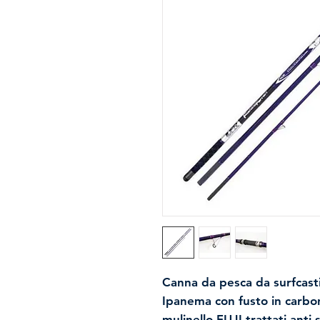
Canna da pesca da surfcast
Ipanema con fusto in carbon
mulinello FUJI trattati anti