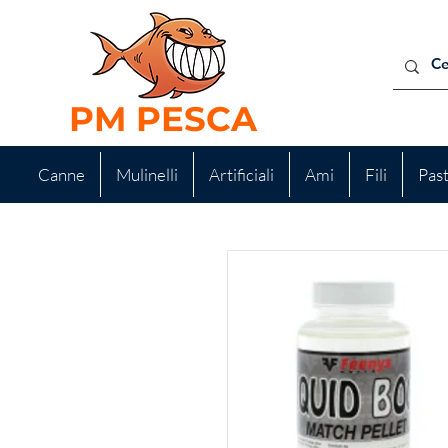
PM PESCA
Canne
Mulinelli
Artificiali
Ami
Fili
Pas