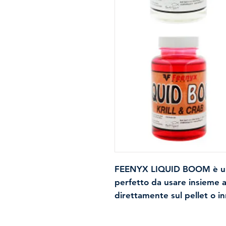
FEENYX LIQUID BOOM
è u
perfetto da usare insieme a
direttamente sul pellet o in
per diverse tipologie di pes
durante la pescata aumenta 