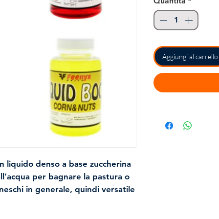
Quantità
*
Aggiungi al carrello
n liquido denso a base zuccherina
ll’acqua per bagnare la pastura o
neschi in generale, quindi versatile
ca. Versato sul pellet già bagnato
la collosità esterna dello stesso.