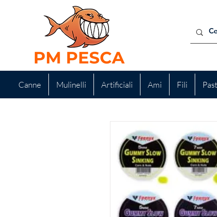
PM PESCA
Canne
Mulinelli
Artificiali
Ami
Fili
Pas