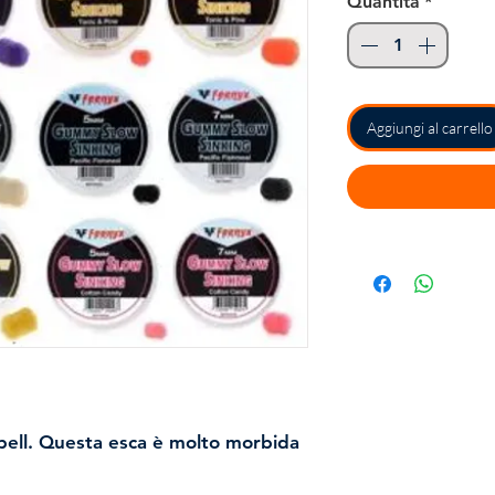
Quantità
*
Aggiungi al carrello
ell. Questa esca è molto morbida
de irresistibile per i pesci più