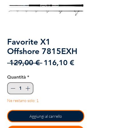
Favorite X1
Offshore 7815EXH
Prezzo
Prezzo
 129,00 € 
116,10 €
regolare
scontato
Quantità
*
Ne restano solo: 1
Aggiungi al carrello