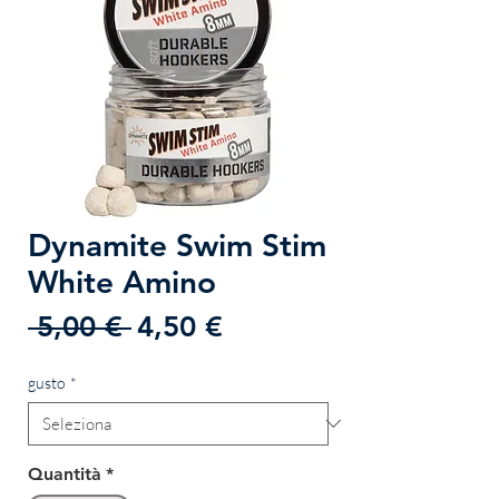
Dynamite Swim Stim
White Amino
Prezzo
Prezzo
 5,00 € 
4,50 €
regolare
scontato
gusto
*
Quantità
*