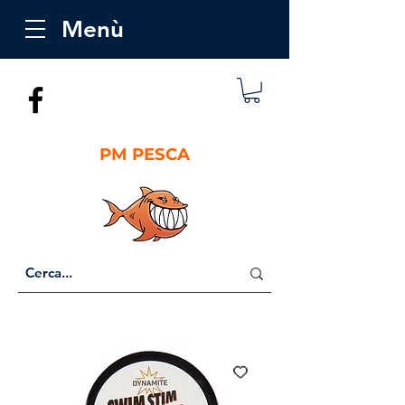
Menù
PM PESCA