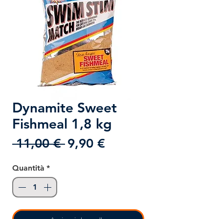
Dynamite Sweet
Fishmeal 1,8 kg
Prezzo
Prezzo
 11,00 € 
9,90 €
regolare
scontato
Quantità
*