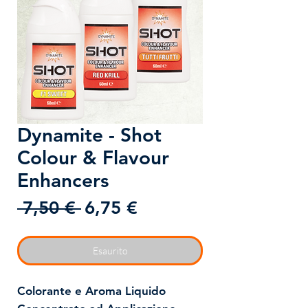
Dynamite - Shot
Colour & Flavour
Enhancers
Prezzo
Prezzo
 7,50 € 
6,75 €
regolare
scontato
Esaurito
Colorante e Aroma Liquido