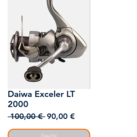
Daiwa Exceler LT
2000
Prezzo
Prezzo
 100,00 € 
90,00 €
regolare
scontato
Esaurito