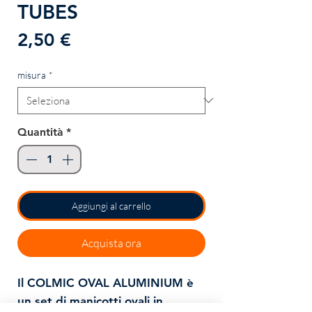
TUBES
Prezzo
2,50 €
misura
*
Quantità
*
Aggiungi al carrello
Acquista ora
Il COLMIC OVAL ALUMINIUM è
un set di manicotti ovali in