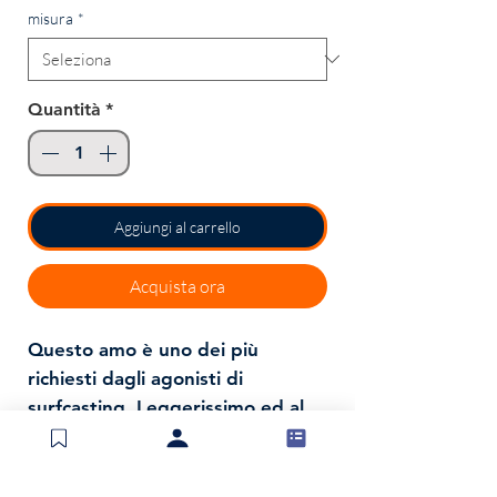
misura
*
Quantità
*
Aggiungi al carrello
Acquista ora
Questo amo è uno dei più
richiesti dagli agonisti di
surfcasting. Leggerissimo ed al
tempo stesso assai robusto, è
l’ideale per l’innesco di arenicola,
americano, coreano e bibi, dei