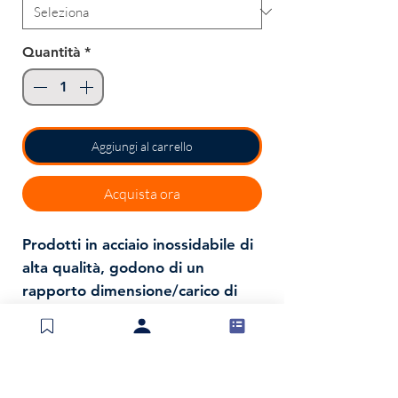
Quantità
*
Aggiungi al carrello
Acquista ora
Prodotti in acciaio inossidabile di
alta qualità, godono di un
rapporto dimensione/carico di
rottura eccezionale e risultano
inattaccabili dalla ruggine, anche
se impiegati in ambiente marino.
Lucidati chimicamente,