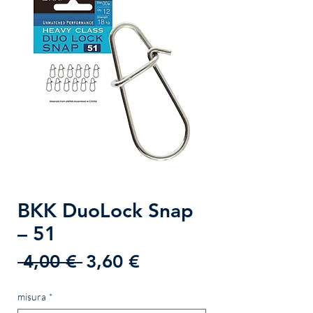
BKK DuoLock Snap
– 51
Prezzo
Prezzo
 4,00 € 
3,60 €
regolare
scontato
misura
*