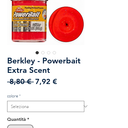
Berkley - Powerbait
Extra Scent
Prezzo
Prezzo
 8,80 € 
7,92 €
regolare
scontato
colore
*
Quantità
*