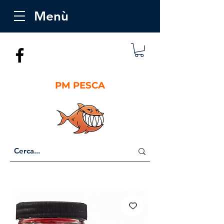
Menù
PM PESCA