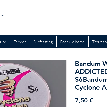
ture
Feeder
Surfcasting
Foderi e borse
Trout ar
Bandum W
ADDICTED
S6Bandum
Cyclone 
Prez
7,50 €