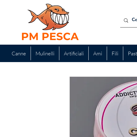
PM PESCA
Canne
Mulinelli
Artificiali
Ami
Fili
Pas