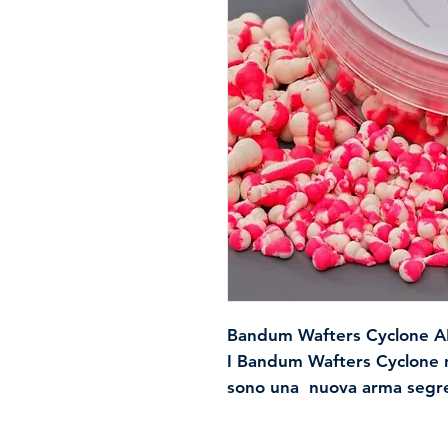
Bandum Wafters Cyclone 
I Bandum Wafters
Cyclone
n
sono una nuova arma segre
Feeder
. Progettati per sup
più esigenti, questi wafters