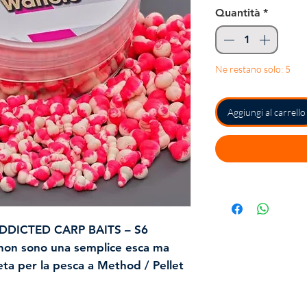
Quantità
*
Ne restano solo: 5
Aggiungi al carrello
ADDICTED CARP BAITS –
S6
on sono una semplice esca ma
ta per la pesca a
Method / Pellet
erare le aspettative dei pescatori
 rivoluzionari uniscono tecnologia