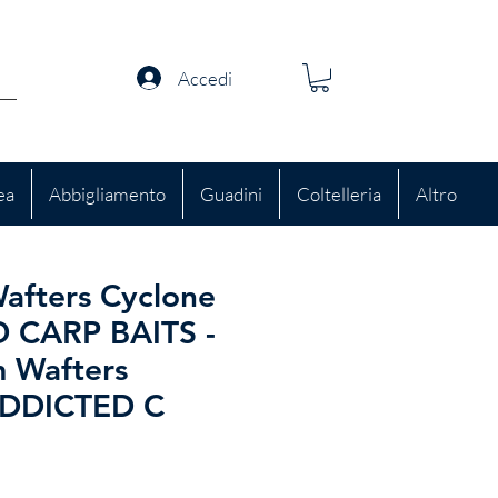
Accedi
ea
Abbigliamento
Guadini
Coltelleria
Altro
afters Cyclone
 CARP BAITS -
 Wafters
ADDICTED C
zo