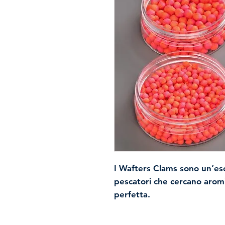
I Wafters Clams sono
un’esc
pescatori che cercano arom
perfetta
.
La galleggiabilità è accura
solleva delicatamente l’amo 