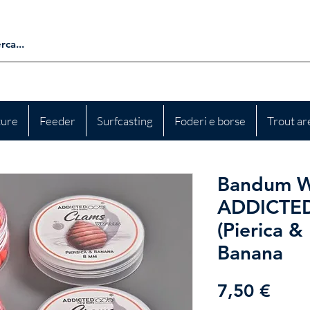
ture
Feeder
Surfcasting
Foderi e borse
Trout ar
Bandum W
ADDICTED
(Pierica &
Banana
Prez
7,50 €