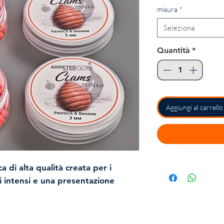
misura
*
Seleziona
Quantità
*
Aggiungi al carrello
a di alta qualità
creata per i
i intensi e una
presentazione
tamente calibrata. I Wafters Clams
dal substrato. Grazie alla loro