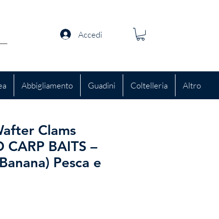
Accedi
ea
Abbigliamento
Guadini
Coltelleria
Altro
after Clams
 CARP BAITS –
 Banana) Pesca e
zo