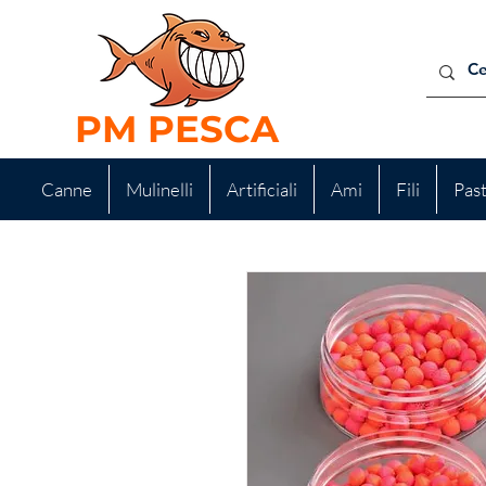
PM PESCA
Canne
Mulinelli
Artificiali
Ami
Fili
Pas