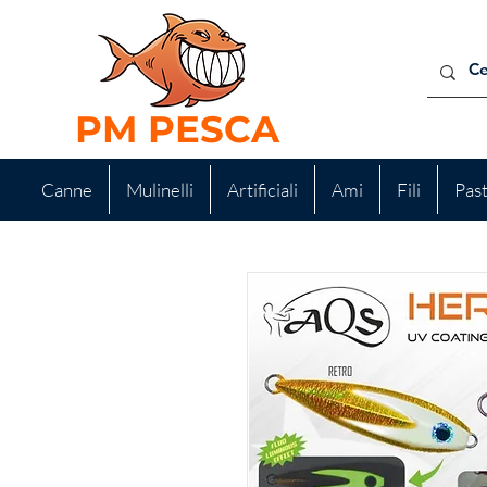
PM PESCA
Canne
Mulinelli
Artificiali
Ami
Fili
Pas