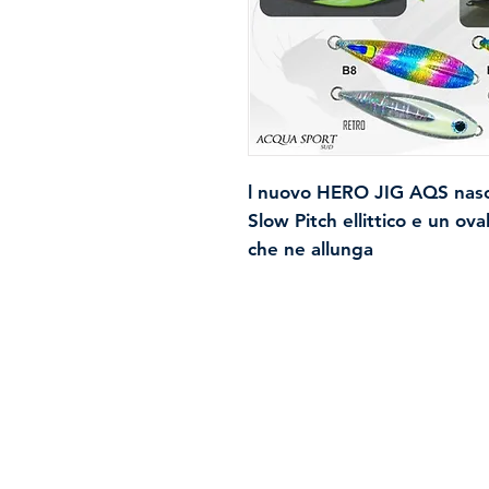
l nuovo HERO JIG AQS nasce 
Slow Pitch ellittico e un ova
che ne allunga
la sagoma. Questo ovale cost
Si è così ottenuto un fantast
baricentro basso, discende
ondulato a velocità media, s
predatori
anche in fase di caduta. Ecc
Spedizioni e resi
di fondo in genere, è molto 
entro i primi metri dal fon
Politica negozio