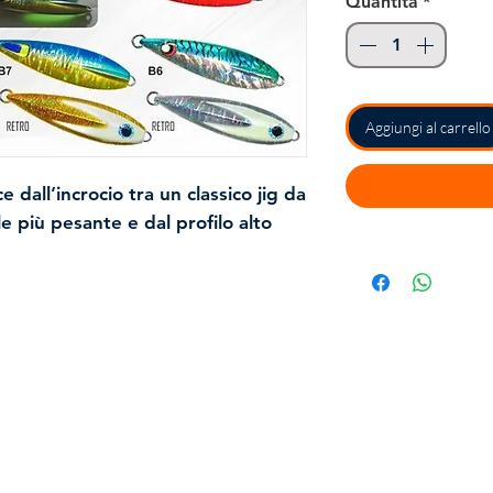
Quantità
*
Aggiungi al carrello
dall’incrocio tra un classico jig da
le più pesante e dal profilo alto
ituisce il baricentro basso del jig.
ico artificiale che, sfruttando il suo
 la colonna d’acqua con un moto
timolando così gli attacchi dei
ezionale per dentici, cernie, pesci
Contatti
efficace quando lo si fa lavorare
do, e va recuperato alternando
Tel:
0734 217403