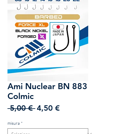
Ami Nuclear BN 883
Colmic
Prezzo
Prezzo
 5,00 € 
4,50 €
regolare
scontato
misura
*