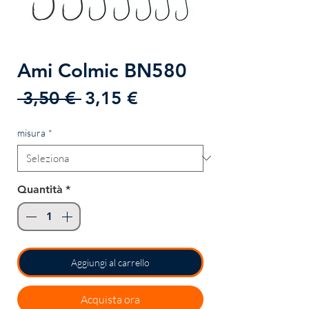
Ami Colmic BN580
Prezzo
Prezzo
 3,50 € 
3,15 €
regolare
scontato
misura
*
Quantità
*
Aggiungi al carrello
Acquista ora