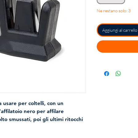
Ne restano solo: 3
Aggiungi al carrello
da usare per coltelli, con un
affilatoio nero per affilare
to smussati, poi gli ultimi ritocchi
ente affilato come un rasoio con