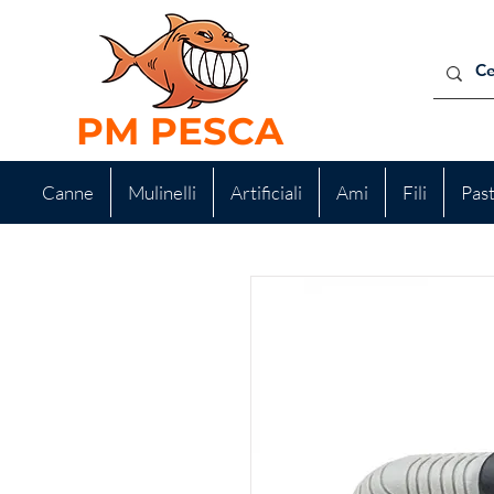
PM PESCA
Canne
Mulinelli
Artificiali
Ami
Fili
Pas