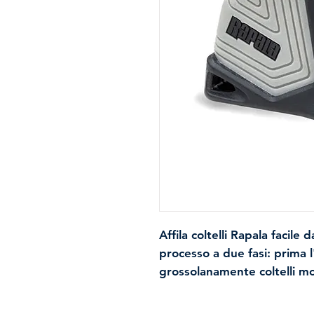
Affila coltelli Rapala facile 
processo a due fasi: prima l'
grossolanamente coltelli mol
di regolazione per un tagli
l'affilatoio bianco.