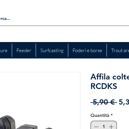
ture
Feeder
Surfcasting
Foderi e borse
Trout ar
Affila colt
RCDKS
Pre
 5,90 € 
5,
reg
Quantità
*